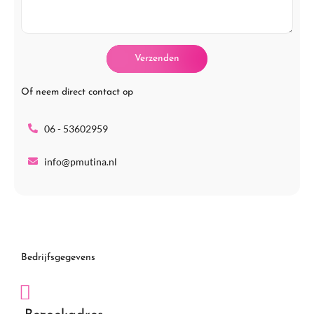
f
a
o
a
o
g
Verzenden
n
Of neem direct contact op
06 - 53602959
info@pmutina.nl
Bedrijfsgegevens