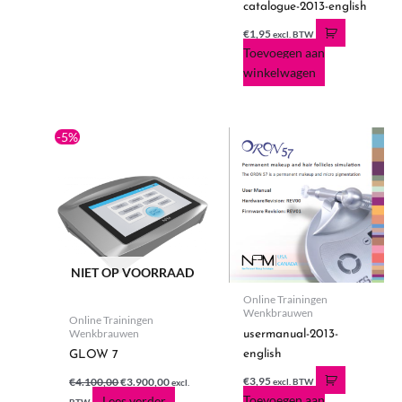
catalogue-2013-english
€
1,95
excl. BTW
Toevoegen aan
winkelwagen
Oorspronkelijke
Huidige
-5%
prijs
prijs
was:
is:
€4.100,00.
€3.900,00.
NIET OP VOORRAAD
Online Trainingen
Wenkbrauwen
Online Trainingen
Wenkbrauwen
usermanual-2013-
english
GLOW 7
€
3,95
€
4.100,00
€
3.900,00
excl. BTW
excl.
Toevoegen aan
Lees verder
BTW