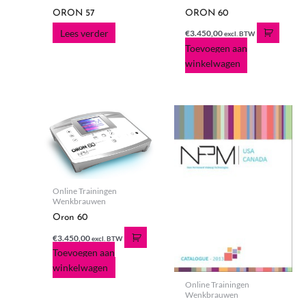
ORON 57
ORON 60
Lees verder
€
3.450,00
excl. BTW
Toevoegen aan
winkelwagen
Online Trainingen
Wenkbrauwen
Oron 60
€
3.450,00
excl. BTW
Toevoegen aan
winkelwagen
Online Trainingen
Wenkbrauwen