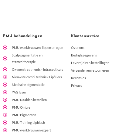
echt naar wat jouw huid nodig heeft.Ik kan Tina van harte
aanbevelen aan iedereen die op zoek is naar een
professionele, deskundige en fijne huidbehandeling. Ik kijk
nu al uit naar de rest van mijn PRX-kuur!
PMU behandelingen
Klantenservice
PMU wenkbrauwen, lippen en ogen
Over ons
Scalp pigmentatie en
Bedrijfsgegevens
stamceltherapie
Levertijd van bestellingen
Oxygen treatments - Intraceuticals
Verzenden en retourneren
Nieuwste combi techniek Lipfillers
Recensies
Medische pigmentatie
Privacy
YAG laser
PMU Naalden bestellen
PMU Ombre
PMU Pigmenten
PMU Training Lipblush
PMU wenkbrauwen expert