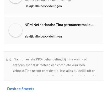
Bekijk alle beoordelingen
NPM Netherlands/ Tina permanentmakeup expert
Bekijk alle beoordelingen
Na mijn eerste PRX-behandeling bij Tina was ik zó
enthousiast dat ik meteen een complete kuur heb
geboekt.Tina neemt echt de tijd, legt alles duidelijk uit en
zorgt ervoor dat je je volledig op je gemak voelt. Je merkt
aan alles dat ze veel kennis heeft en met passie werkt. Mijn
huid voelde direct steviger, gladder en kreeg een prachtige
Desiree Smeets
gezonde glow. Ik ben ontzettend blij met het resultaat.Wat
ik vooral waardeer is haar eerlijkheid en persoonlijke
aandacht. Er wordt niet zomaar iets verkocht; Tina kijkt