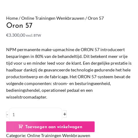
Home
/
Online Trainingen Wenkbrauwen
/ Oron 57
Oron 57
€
3.300,00
excl. BTW
NPM permanente make-upmachine de ORON 57 introduceert
besparingen in 80% van de behandeltijd. Dit betekent meer vrije
tijd voor u en minder leed voor de klant. Een dergelijke prestatie is
haalbaar dankzij de geavanceerde technologie gedurende het hele
productontwerp en de fabricage. Het ORON 57-systeem bevat de
volgende componenten: stroom- en besturingseenheid,
bedieningshendel, operationeel pedaal en een
wisselstroomadapter.
+
-
Toevoegen aan winkelwagen
Categorie:
Online Trainingen Wenkbrauwen