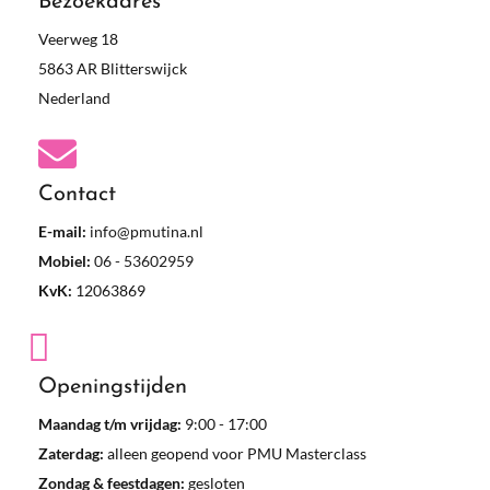
Bezoekadres
Veerweg 18
5863 AR Blitterswijck
Nederland
Contact
E-mail:
info@pmutina.nl
Mobiel:
06 - 53602959
KvK:
12063869
Openingstijden
Maandag t/m vrijdag:
9:00 - 17:00
Zaterdag:
alleen geopend voor PMU Masterclass
Zondag & feestdagen:
gesloten