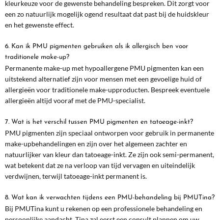
kleurkeuze voor de gewenste behandeling bespreken. Dit zorgt voor
een zo natuurlijk mogelijk ogend resultaat dat past bij de huidskleur
en het gewenste effect.
6. Kan ik PMU pigmenten gebruiken als ik allergisch ben voor
traditionele make-up?
Permanente make-up met hypoallergene PMU pigmenten kan een
uitstekend alternatief zijn voor mensen met een gevoelige huid of
allergieën voor traditionele make-upproducten. Bespreek eventuele
allergieën altijd vooraf met de PMU-specialist.
7. Wat is het verschil tussen PMU pigmenten en tatoeage-inkt?
PMU pigmenten zijn speciaal ontworpen voor gebruik in permanente
make-upbehandelingen en zijn over het algemeen zachter en
natuurlijker van kleur dan tatoeage-inkt. Ze zijn ook semi-permanent,
wat betekent dat ze na verloop van tijd vervagen en uiteindelijk
verdwijnen, terwijl tatoeage-inkt permanent is.
8. Wat kan ik verwachten tijdens een PMU-behandeling bij PMUTina?
Bij PMUTina kunt u rekenen op een professionele behandeling en
persoonlijke aandacht. Tina zal eerst een consult plannen om uw