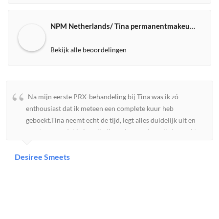
NPM Netherlands/ Tina permanentmakeup expert
Bekijk alle beoordelingen
Na mijn eerste PRX-behandeling bij Tina was ik zó
enthousiast dat ik meteen een complete kuur heb
geboekt.Tina neemt echt de tijd, legt alles duidelijk uit en
zorgt ervoor dat je je volledig op je gemak voelt. Je merkt
aan alles dat ze veel kennis heeft en met passie werkt. Mijn
huid voelde direct steviger, gladder en kreeg een prachtige
Desiree Smeets
gezonde glow. Ik ben ontzettend blij met het resultaat.Wat
ik vooral waardeer is haar eerlijkheid en persoonlijke
aandacht. Er wordt niet zomaar iets verkocht; Tina kijkt
echt naar wat jouw huid nodig heeft.Ik kan Tina van harte
aanbevelen aan iedereen die op zoek is naar een