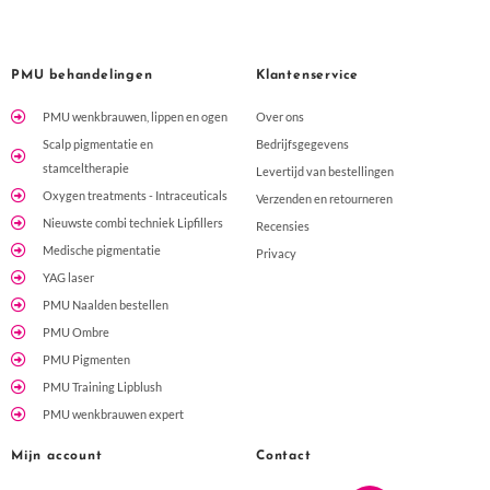
professionele, deskundige en fijne huidbehandeling. Ik kijk
nu al uit naar de rest van mijn PRX-kuur!
PMU behandelingen
Klantenservice
PMU wenkbrauwen, lippen en ogen
Over ons
Scalp pigmentatie en
Bedrijfsgegevens
stamceltherapie
Levertijd van bestellingen
Oxygen treatments - Intraceuticals
Verzenden en retourneren
Nieuwste combi techniek Lipfillers
Recensies
Medische pigmentatie
Privacy
YAG laser
PMU Naalden bestellen
PMU Ombre
PMU Pigmenten
PMU Training Lipblush
PMU wenkbrauwen expert
Mijn account
Contact