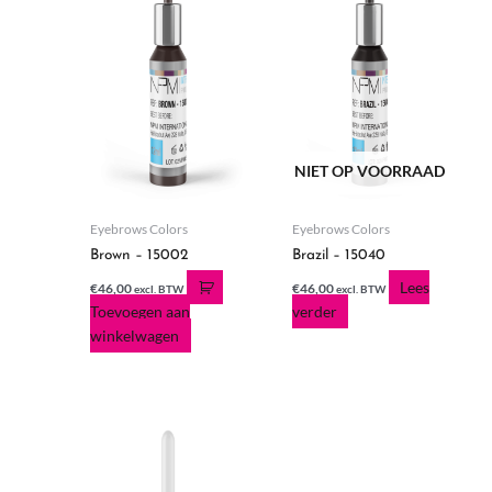
NIET OP VOORRAAD
Eyebrows Colors
Eyebrows Colors
Brown – 15002
Brazil – 15040
Lees
€
46,00
€
46,00
excl. BTW
excl. BTW
Toevoegen aan
verder
winkelwagen