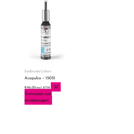
Eyebrows Colors
Acapulco – 15051
€
46,00
excl. BTW
Toevoegen aan
winkelwagen