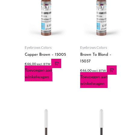
Eyebrows Colors
Eyebrows Colors
Copper Brown – 15005
Brown To Blond –
15037
€
46,00
excl. BTW
Toevoegen aan
€
46,00
excl. BTW
winkelwagen
Toevoegen aan
winkelwagen