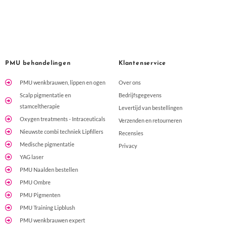
echt naar wat jouw huid nodig heeft.Ik kan Tina van harte
aanbevelen aan iedereen die op zoek is naar een
professionele, deskundige en fijne huidbehandeling. Ik kijk
nu al uit naar de rest van mijn PRX-kuur!
PMU behandelingen
Klantenservice
PMU wenkbrauwen, lippen en ogen
Over ons
Scalp pigmentatie en
Bedrijfsgegevens
stamceltherapie
Levertijd van bestellingen
Oxygen treatments - Intraceuticals
Verzenden en retourneren
Nieuwste combi techniek Lipfillers
Recensies
Medische pigmentatie
Privacy
YAG laser
PMU Naalden bestellen
PMU Ombre
PMU Pigmenten
PMU Training Lipblush
PMU wenkbrauwen expert