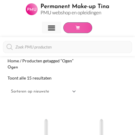
Ga
naar
de
inhoud
Winkelwagen
PMU Opleidingen
Over Tina van Hese
Producten
zoeken
Gesorteerd
Home
/ Producten getagged “Ogen”
op
Ogen
nieuwste
Toont alle 15 resultaten