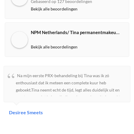
Gebaseerd op 127 beoordelingen
Bekijk alle beoordelingen
NPM Netherlands/ Tina permanentmakeup expert
Bekijk alle beoordelingen
Na mijn eerste PRX-behandeling bij Tina was ik zó
enthousiast dat ik meteen een complete kuur heb
geboekt.Tina neemt echt de tijd, legt alles duidelijk uit en
zorgt ervoor dat je je volledig op je gemak voelt. Je merkt
aan alles dat ze veel kennis heeft en met passie werkt. Mijn
huid voelde direct steviger, gladder en kreeg een prachtige
Desiree Smeets
gezonde glow. Ik ben ontzettend blij met het resultaat.Wat
ik vooral waardeer is haar eerlijkheid en persoonlijke
aandacht. Er wordt niet zomaar iets verkocht; Tina kijkt