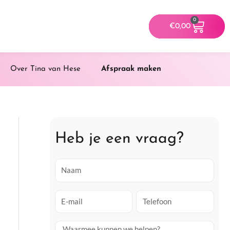
0
Winke
€
0,00
Over Tina van Hese
Afspraak maken
Heb je een vraag?
N
a
a
E
T
m
-
e
m
l
V