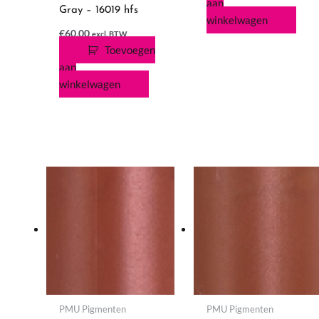
aan
Gray – 16019 hfs
winkelwagen
€
60,00
excl. BTW
Toevoegen
aan
winkelwagen
PMU Pigmenten
PMU Pigmenten