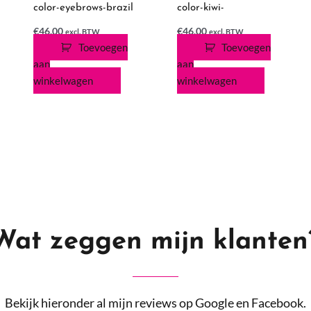
color-eyebrows-brazil
color-kiwi-
€
46,00
€
46,00
excl. BTW
excl. BTW
Toevoegen
Toevoegen
aan
aan
winkelwagen
winkelwagen
Wat zeggen mijn klanten
Bekijk hieronder al mijn reviews op Google en Facebook.