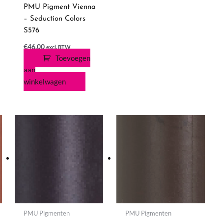
PMU Pigment Vienna
– Seduction Colors
S576
€
46,00
excl. BTW
Toevoegen
aan
winkelwagen
PMU Pigmenten
PMU Pigmenten