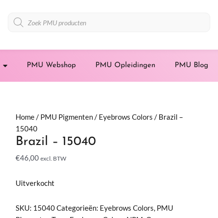
Producten
zoeken
PMU Webshop
PMU Opleidingen
PMU Blog
Home
/
PMU Pigmenten
/
Eyebrows Colors
/ Brazil –
15040
Brazil – 15040
€
46,00
excl. BTW
Uitverkocht
SKU:
15040
Categorieën:
Eyebrows Colors
,
PMU