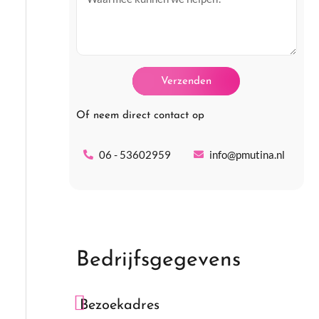
a
e
r
i
f
a
l
o
a
Verzenden
o
g
n
Of neem direct contact op
06 - 53602959
info@pmutina.nl
Bedrijfsgegevens
Bezoekadres