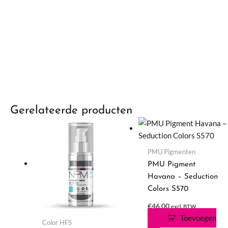
Gerelateerde producten
PMU Pigmenten
PMU Pigment
Havana – Seduction
Colors S570
€
46,00
excl. BTW
Toevoegen
Color HFS