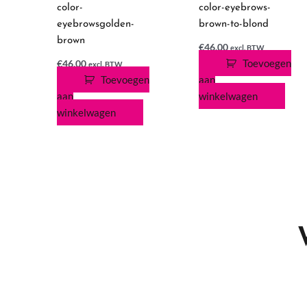
color-
color-eyebrows-
eyebrowsgolden-
brown-to-blond
brown
€
46,00
excl. BTW
Toevoegen
€
46,00
excl. BTW
Toevoegen
aan
aan
winkelwagen
winkelwagen