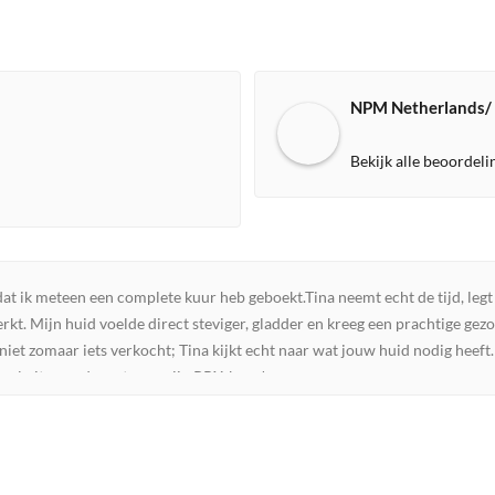
NPM Netherlands/
Bekijk alle beoordel
t ik meteen een complete kuur heb geboekt.Tina neemt echt de tijd, legt al
werkt. Mijn huid voelde direct steviger, gladder en kreeg een prachtige gez
niet zomaar iets verkocht; Tina kijkt echt naar wat jouw huid nodig heeft.
u al uit naar de rest van mijn PRX-kuur!