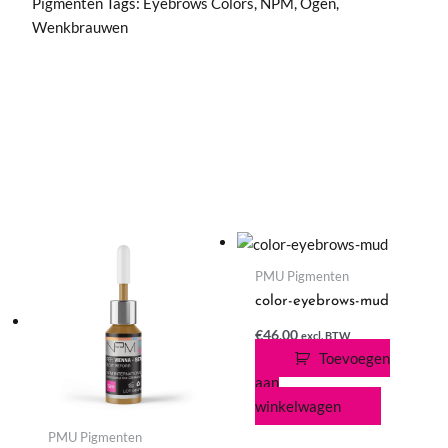
Pigmenten
Tags:
Eyebrows Colors
,
NPM
,
Ogen
,
Wenkbrauwen
PMU Pigmenten
color-eyebrows-mud
€
46,00
excl. BTW
Toevoegen
aan
winkelwagen
PMU Pigmenten