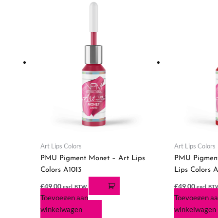
Art Lips Colors
Art Lips Colors
PMU Pigment Monet – Art Lips
PMU Pigment
Colors A1013
Lips Colors 
€
49,00
€
49,00
excl. BTW
excl. B
Toevoegen aan
Toevoegen a
winkelwagen
winkelwagen