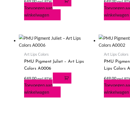
€
49,00
€
49,00
excl. BTW
excl. B
Toevoegen aan
Toevoegen a
winkelwagen
winkelwagen
Art Lips Colors
Art Lips Colors
PMU Pigment Juliet – Art Lips
PMU Pigment
Colors A0006
Lips Colors 
€
49,00
€
49,00
excl. BTW
excl. B
Toevoegen aan
Toevoegen a
winkelwagen
winkelwagen