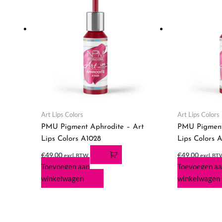
Art Lips Colors
Art Lips Colors
PMU Pigment Aphrodite – Art
PMU Pigment
Lips Colors A1028
Lips Colors 
€
49,00
€
49,00
excl. BTW
excl. B
Toevoegen aan
Toevoegen a
winkelwagen
winkelwagen