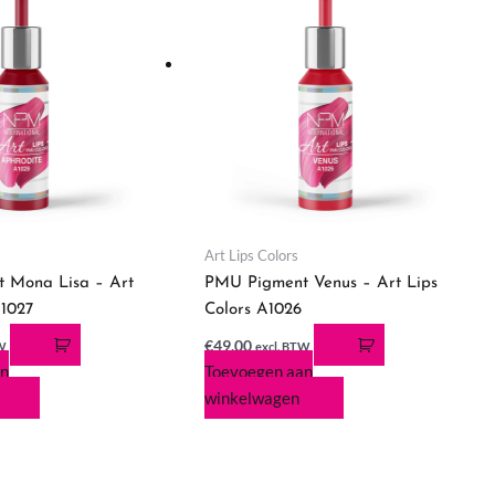
Art Lips Colors
 Mona Lisa – Art
PMU Pigment Venus – Art Lips
A1027
Colors A1026
€
49,00
TW
excl. BTW
an
Toevoegen aan
winkelwagen