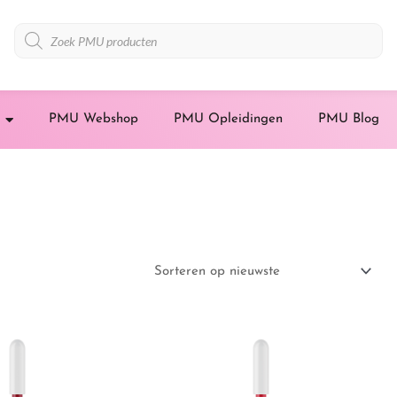
Producten
zoeken
PMU Webshop
PMU Opleidingen
PMU Blog