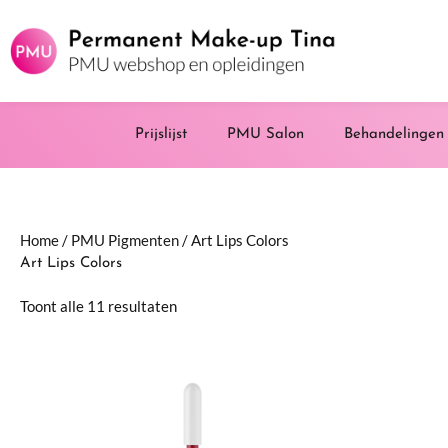
Ga
naar
de
inhoud
Prijslijst
PMU Salon
Behandelingen
Gesorteerd
Home
/
PMU Pigmenten
/ Art Lips Colors
op
Art Lips Colors
nieuwste
Toont alle 11 resultaten