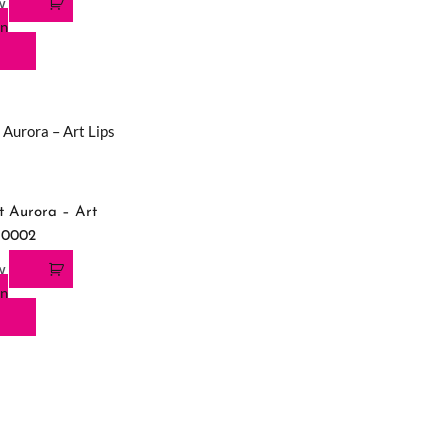
TW
an
 Aurora – Art
A0002
TW
an