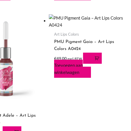
Art Lips Colors
PMU Pigment Gaia – Art Lips
Colors A0424
€
49,00
excl. BTW
Toevoegen aan
winkelwagen
 Adele – Art Lips
8