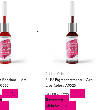
Art Lips Colors
 Pandora – Art
PMU Pigment Athena – Art
A0528
Lips Colors A0525
€
49,00
TW
excl. BTW
an
Toevoegen aan
winkelwagen