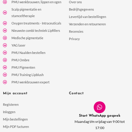
PMU wenkbrauwen, lippen en ogen
Over ons
Scalp pigmentatie en
Bedrijfsgegevens
stamceltherapie
Levertijd van bestellingen
Oxygen treatments - Intraceuticals
Verzenden en retourneren
Nieuwste combi techniek Lipfillers
Recensies
Medische pigmentatie
Privacy
YAG laser
PMU Naalden bestellen
PMU Ombre
PMU Pigmenten
PMU Training Lipblush
PMU wenkbrauwen expert
Mijn account
Contact
Registeren
Inloggen
Start WhatsApp gesprek
Mijn bestellingen
Maandag t/m vrijdag van 9:00 tot
Mijn PDF facturen
17:00