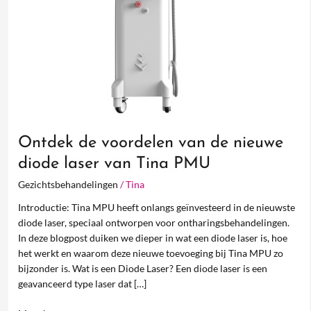
nieuwe
diode
laser
van
Tina
PMU
Ontdek de voordelen van de nieuwe
diode laser van Tina PMU
Gezichtsbehandelingen
/
Tina
Introductie: Tina MPU heeft onlangs geïnvesteerd in de nieuwste
diode laser, speciaal ontworpen voor ontharingsbehandelingen.
In deze blogpost duiken we dieper in wat een diode laser is, hoe
het werkt en waarom deze nieuwe toevoeging bij Tina MPU zo
bijzonder is. Wat is een Diode Laser? Een diode laser is een
geavanceerd type laser dat […]