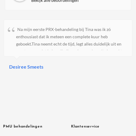
Bekijk alle beoordelingen
Na mijn eerste PRX-behandeling bij Tina was ik zó
enthousiast dat ik meteen een complete kuur heb
geboekt.Tina neemt echt de tijd, legt alles duidelijk uit en
zorgt ervoor dat je je volledig op je gemak voelt. Je merkt
aan alles dat ze veel kennis heeft en met passie werkt. Mijn
huid voelde direct steviger, gladder en kreeg een prachtige
Desiree Smeets
gezonde glow. Ik ben ontzettend blij met het resultaat.Wat
ik vooral waardeer is haar eerlijkheid en persoonlijke
aandacht. Er wordt niet zomaar iets verkocht; Tina kijkt
echt naar wat jouw huid nodig heeft.Ik kan Tina van harte
aanbevelen aan iedereen die op zoek is naar een
professionele, deskundige en fijne huidbehandeling. Ik kijk
nu al uit naar de rest van mijn PRX-kuur!
PMU behandelingen
Klantenservice