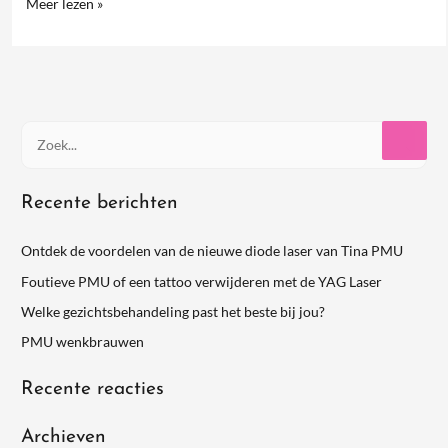
Meer lezen »
Z
o
Recente berichten
e
k
Ontdek de voordelen van de nieuwe diode laser van Tina PMU
n
Foutieve PMU of een tattoo verwijderen met de YAG Laser
a
a
Welke gezichtsbehandeling past het beste bij jou?
r
PMU wenkbrauwen
:
Recente reacties
Archieven