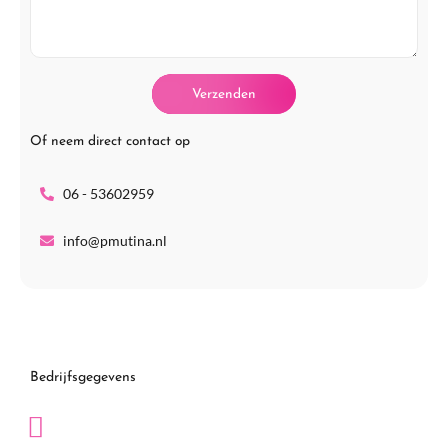
l
e
r
f
a
o
a
o
g
Verzenden
n
Of neem direct contact op
06 - 53602959
info@pmutina.nl
Bedrijfsgegevens