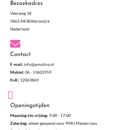
Bezoekadres
Veerweg 18
5863 AR Blitterswijck
Nederland
Contact
E-mail:
info@pmutina.nl
Mobiel:
06 - 53602959
KvK:
12063869
Openingstijden
Maandag t/m vrijdag:
9:00 - 17:00
Zaterdag:
alleen geopend voor PMU Masterclass