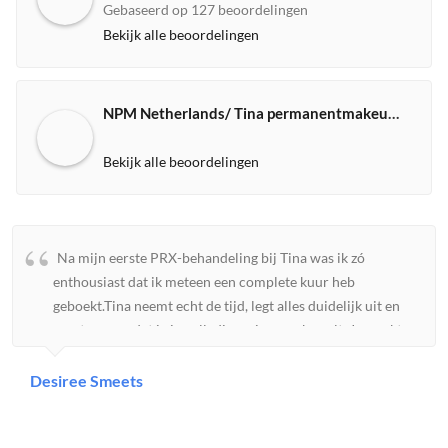
Gebaseerd op 127 beoordelingen
Bekijk alle beoordelingen
NPM Netherlands/ Tina permanentmakeup expert
Bekijk alle beoordelingen
Na mijn eerste PRX-behandeling bij Tina was ik zó
enthousiast dat ik meteen een complete kuur heb
geboekt.Tina neemt echt de tijd, legt alles duidelijk uit en
zorgt ervoor dat je je volledig op je gemak voelt. Je merkt
aan alles dat ze veel kennis heeft en met passie werkt. Mijn
huid voelde direct steviger, gladder en kreeg een prachtige
Desiree Smeets
gezonde glow. Ik ben ontzettend blij met het resultaat.Wat
ik vooral waardeer is haar eerlijkheid en persoonlijke