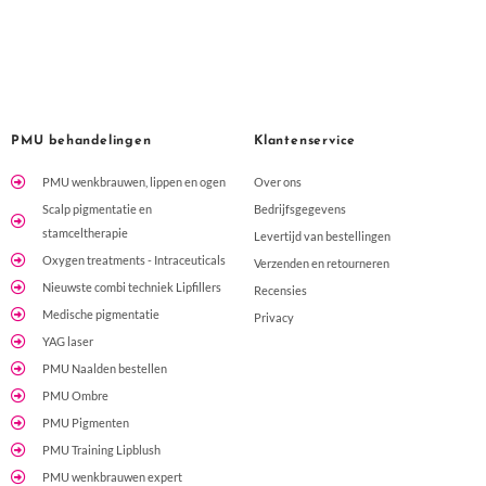
aandacht. Er wordt niet zomaar iets verkocht; Tina kijkt
echt naar wat jouw huid nodig heeft.Ik kan Tina van harte
aanbevelen aan iedereen die op zoek is naar een
professionele, deskundige en fijne huidbehandeling. Ik kijk
nu al uit naar de rest van mijn PRX-kuur!
PMU behandelingen
Klantenservice
PMU wenkbrauwen, lippen en ogen
Over ons
Scalp pigmentatie en
Bedrijfsgegevens
stamceltherapie
Levertijd van bestellingen
Oxygen treatments - Intraceuticals
Verzenden en retourneren
Nieuwste combi techniek Lipfillers
Recensies
Medische pigmentatie
Privacy
YAG laser
PMU Naalden bestellen
PMU Ombre
PMU Pigmenten
PMU Training Lipblush
PMU wenkbrauwen expert