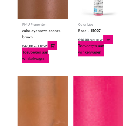
PMU Pigmenten
Color Lips
color-eyebrows-cooper-
Rose – 15027
brown
€
46,00
excl. BTW
Toevoegen aan
€
46,00
excl. BTW
Toevoegen aan
winkelwagen
winkelwagen