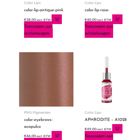
Color Lips
Color Lips
color-lip-antique-pink
color-lip-rose-
€
38,00
€
40,00
excl. BTW
excl. BTW
Toevoegen aan
Toevoegen aan
winkelwagen
winkelwagen
PMU Pigmenten
Color Lips
color-eyebrows-
APHRODITE – A1028
acapulco
€
49,00
excl. BTW
Toevoegen aan
€
46,00
excl. BTW