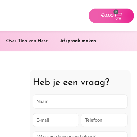
0
Winke
€
0,00
Over Tina van Hese
Afspraak maken
Heb je een vraag?
N
a
a
E
T
m
-
e
m
l
V