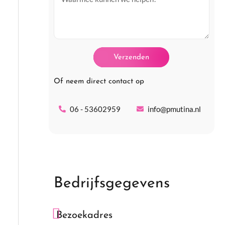
a
e
r
i
f
a
l
o
a
Verzenden
o
g
n
Of neem direct contact op
06 - 53602959
info@pmutina.nl
Bedrijfsgegevens
Bezoekadres