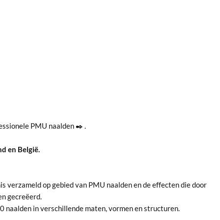
essionele PMU naalden ✒️ .
d en België.
is verzameld op gebied van PMU naalden en de effecten die door
en gecreëerd.
20 naalden in verschillende maten, vormen en structuren.