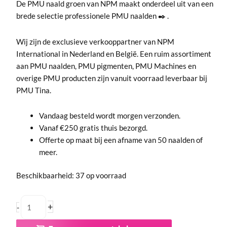
stuks
De PMU naald groen van NPM maakt onderdeel uit van een
aantal
brede selectie professionele PMU naalden ✒️ .
Wij zijn de exclusieve verkooppartner van NPM
International in Nederland en België. Een ruim assortiment
aan PMU naalden, PMU pigmenten, PMU Machines en
overige PMU producten zijn vanuit voorraad leverbaar bij
PMU Tina.
Vandaag besteld wordt morgen verzonden.
Vanaf €250 gratis thuis bezorgd.
Offerte op maat bij een afname van 50 naalden of
meer.
Beschikbaarheid:
37 op voorraad
+
-