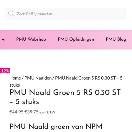
Producten
zoeken
PMU Webshop
PMU Opleidingen
PMU Blog
PMU
Oorspronkelijke
Huidige
-12%
Naald
prijs
prijs
Home
/
PMU Naalden
/ PMU Naald Groen 5 RS 0.30 ST – 5
Groen
was:
is:
stuks
PMU Naald Groen 5 RS 0.30 ST
5
€44,95.
€39,75.
RS
– 5 stuks
0.30
€
44,95
€
39,75
excl. BTW
ST
-
PMU Naald groen van NPM
5