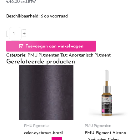
€
46,00
excl. BTW
Beschikbaarheid:
6 op voorraad
+
-
Toevoegen aan winkelwagen
Categorie:
PMU Pigmenten
Tag:
Anorganisch Pigment
Gerelateerde producten
PMU Pigmenten
PMU Pigmenten
color-eyebrows-brazil
PMU Pigment Vienna
– Seduction Colors