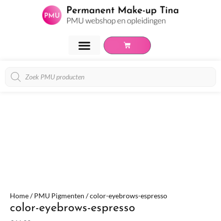
Ga
naar
de
inhoud
Winkelwagen
PMU Opleidingen
Over Tina van Hese
Producten
zoeken
color-
eyebrows-
espresso
aantal
Home
/
PMU Pigmenten
/ color-eyebrows-espresso
color-eyebrows-espresso