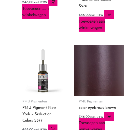
€
46,00
excl. BTW
S576
Toevoegen aan
winkelwagen
€
46,00
excl. BTW
Toevoegen aan
winkelwagen
PMU Pigmenten
PMU Pigmenten
PMU Pigment New
color-eyebrows-brown
York – Seduction
€
46,00
excl. BTW
Colors S577
Toevoegen aan
winkelwagen
€
46,00
excl. BTW