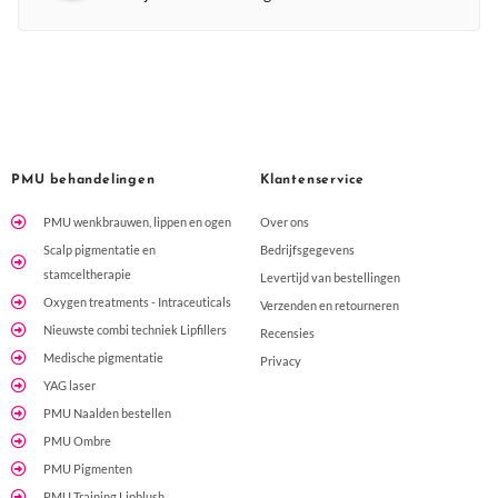
PMU behandelingen
Klantenservice
PMU wenkbrauwen, lippen en ogen
Over ons
Scalp pigmentatie en
Bedrijfsgegevens
stamceltherapie
Levertijd van bestellingen
Oxygen treatments - Intraceuticals
Verzenden en retourneren
Nieuwste combi techniek Lipfillers
Recensies
Medische pigmentatie
Privacy
YAG laser
PMU Naalden bestellen
PMU Ombre
PMU Pigmenten
PMU Training Lipblush