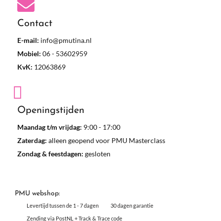
Contact
E-mail:
info@pmutina.nl
Mobiel:
06 - 53602959
KvK:
12063869
Openingstijden
Maandag t/m vrijdag:
9:00 - 17:00
Zaterdag:
alleen geopend voor PMU Masterclass
Zondag & feestdagen:
gesloten
PMU webshop:
Levertijd tussen de 1 - 7 dagen
30 dagen garantie
Zending via PostNL + Track & Trace code