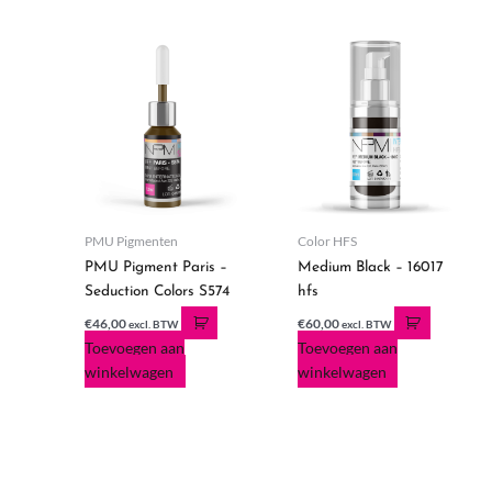
PMU Pigmenten
Color HFS
PMU Pigment Paris –
Medium Black – 16017
Seduction Colors S574
hfs
€
46,00
€
60,00
excl. BTW
excl. BTW
Toevoegen aan
Toevoegen aan
winkelwagen
winkelwagen